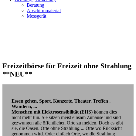
Beratung
Abschirmmaterial
Messgerät
Freizeitbörse für Freizeit ohne Strahlung
**NEU**
Essen gehen, Sport, Konzerte, Theater, Treffen ,
Wandern, ...
Menschen mit Elektrosensibilität (EHS)
können dies
nicht mehr tun. Sie sitzen meist einsam Zuhause und sind
gezwungen alle öffentlichen Orte zu meiden. Doch es gibt
sie, die Oasen. Orte ohne Strahlung ... Orte wo Rücksicht
genommen wird. Oder einfach Orte, wo die Strahlung