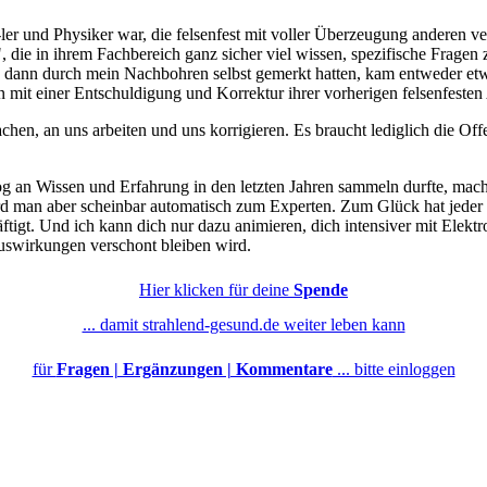
T-ler und Physiker war, die felsenfest mit voller Überzeugung anderen 
 die in ihrem Fachbereich ganz sicher viel wissen, spezifische Fragen 
 dann durch mein Nachbohren selbst gemerkt hatten, kam entweder etwa
n mit einer Entschuldigung und Korrektur ihrer vorherigen felsenfesten
hen, an uns arbeiten und uns korrigieren. Es braucht lediglich die Of
og an Wissen und Erfahrung in den letzten Jahren sammeln durfte, mac
rd man aber scheinbar automatisch zum Experten. Zum Glück hat jeder
gt. Und ich kann dich nur dazu animieren, dich intensiver mit Elektros
uswirkungen verschont bleiben wird.
Hier klicken
für deine
Spende
... damit strahlend-gesund.de weiter leben kann
für
Fragen | Ergänzungen | Kommentare
... bitte einloggen