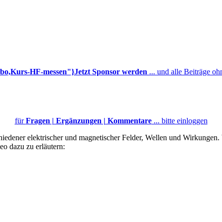
Abo,Kurs-HF-messen"}Jetzt Sponsor werden
... und alle Beiträge o
für
Fragen | Ergänzungen | Kommentare
... bitte einloggen
schiedener elektrischer und magnetischer Felder, Wellen und Wirkungen. 
o dazu zu erläutern: