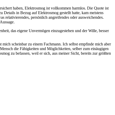
versichert haben, Elektrosmog ist vollkommen harmlos. Die Quote ist
zu Details in Bezug auf Elektrosmog gestellt hatte, kam meistens
s relativierendes, persönlich angreifendes oder ausweichendes.
 Aussage.
fenheit, das eigene Unvermögen einzugestehen und der Wille, besser
ht mich scheinbar zu einem Fachmann. Ich selbst empfinde mich aber
 Mensch die Fähigkeiten und Möglichkeiten, selber zum einäugigen
mog zu befassen, weil er sich, aus meiner Sicht, bereits zur größten