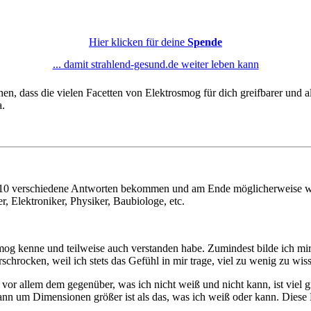
Hier klicken
für deine
Spende
... damit strahlend-gesund.de weiter leben kann
achen, dass die vielen Facetten von Elektrosmog für dich greifbarer un
a.
 10 verschiedene Antworten bekommen und am Ende möglicherweise weni
r, Elektroniker, Physiker, Baubiologe, etc.
smog kenne und teilweise auch verstanden habe. Zumindest bilde ich mi
schrocken, weil ich stets das Gefühl in mir trage, viel zu wenig zu wi
 allem dem gegenüber, was ich nicht weiß und nicht kann, ist viel gr
t kann um Dimensionen größer ist als das, was ich weiß oder kann. Dies